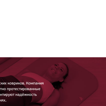
ких ковриков. Компания
атно протестированные
антируют надёжность
иях.