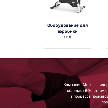
Оборудование для
аэробики
(19)
Компания Airex — лиде
обладает
50-летним
о
в процессе произво
про