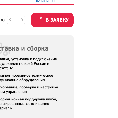
пульсометров
во
В ЗАЯВКУ
тавка и сборка
тавка, установка и подключение
рудования по всей России и
ахстану
ламентированное техническое
луживание оборудования
тирование, проверка и настройка
тем управления
ормационная поддержка клуба,
ензированные фото и видео
ериалы