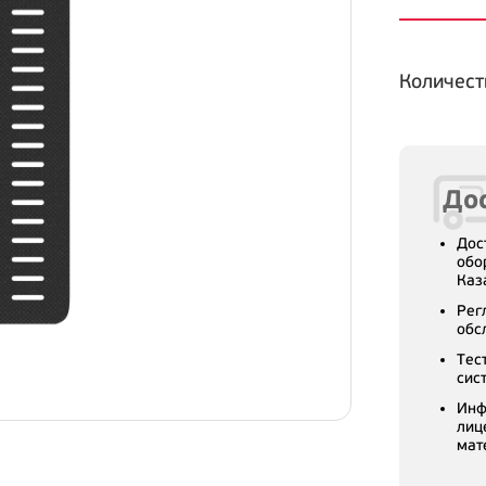
Количест
Дос
Дос
обо
Каз
Рег
обс
Тес
сис
Инф
лиц
мат