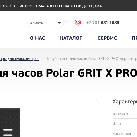
-КЛУБОВ
|
ИНТЕРНЕТ-МАГАЗИН ТРЕНАЖЕРОВ ДЛЯ ДОМА
+7 701
631 1089
Алматы
О НАС
КАТАЛОГ
СЕРВИС
П
уары для пульсометров
Полубраслет для часов Polar GRIT X PRO, черный, 
я часов Polar GRIT X PRO
Характер
Артикул
Цвет
Категория