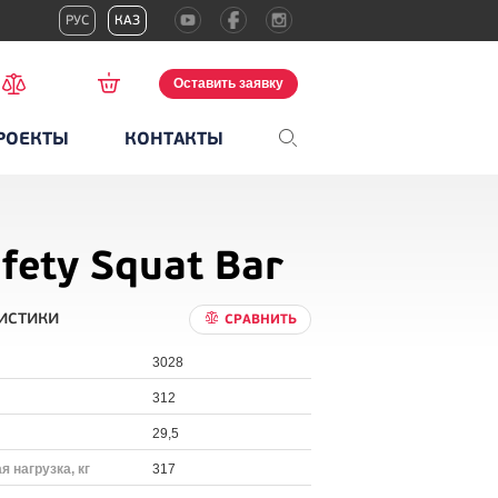
РУС
КАЗ
Оставить заявку
РОЕКТЫ
КОНТАКТЫ
fety Squat Bar
истики
СРАВНИТЬ
3028
312
29,5
 нагрузка, кг
317