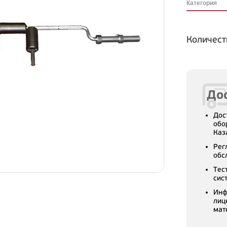
Категория
Количест
Дос
Дос
обо
Каз
Рег
обс
Тес
сис
Инф
лиц
мат