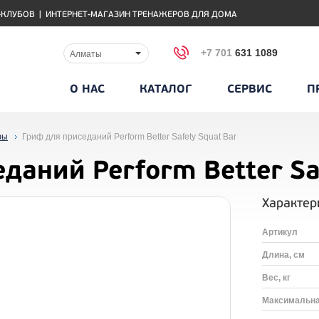
-КЛУБОВ
|
ИНТЕРНЕТ-МАГАЗИН ТРЕНАЖЕРОВ ДЛЯ ДОМА
+7 701
631 1089
Алматы
О НАС
КАТАЛОГ
СЕРВИС
П
фы
Гриф для приседаний Perform Better Safety Squat Bar
даний Perform Better Sa
Характер
Артикул
Длина, см
Вес, кг
Максимальная