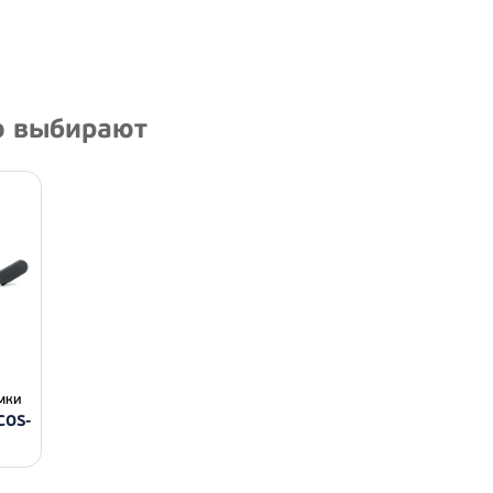
ю выбирают
мки
COS-