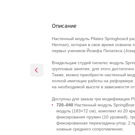
Описание
Настенный модуль Pilates Springboard р
Herman), которая в свое время освоила 
первых учеников Йозефа Пилатеса (Joseph
Владельцам студий пилатес модуль Spri
групповые занятия, для этого достаточно
Также, можно приобрести настенный мо
полной имитации работы на реформере. 
на необходимой высоте в зависимости от
Доступны для заказа три модификации Pil
720–040
Настенный модуль SpringBoar
модуль (183×72 см), комплект из 20 к
фиксирования пружин (10 уровней), т
фиксированная
перекладина-упор
; 2 
ножные среднего сопротивления;