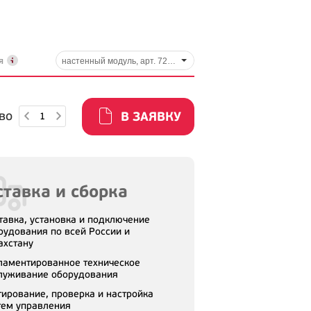
ия
настенный модуль, арт. 720-040
во
В ЗАЯВКУ
тавка и сборка
тавка, установка и подключение
рудования по всей России и
ахстану
ламентированное техническое
луживание оборудования
тирование, проверка и настройка
тем управления