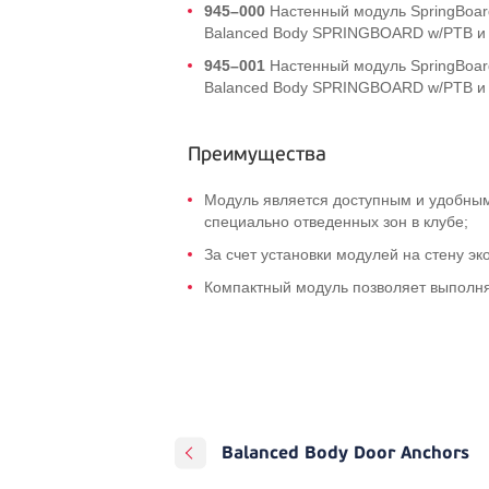
945–000
Настенный модуль SpringBoar
Balanced Body SPRINGBOARD w/PTB и 
945–001
Настенный модуль SpringBoar
Balanced Body SPRINGBOARD w/PTB и 
Преимущества
Модуль является доступным и удобны
специально отведенных зон в клубе;
За счет установки модулей на стену э
Компактный модуль позволяет выполня
Balanced Body Door Anchors