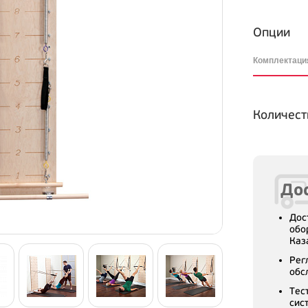
Опции
Комплектац
Количест
Дос
Дос
обо
Каз
Рег
обс
Тес
сис