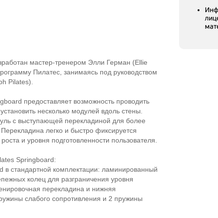
Инф
лиц
мат
азработан
мастер-тренером
Элли Герман (Ellie
программу Пилатес, занимаясь под руководством
 Pilates).
ngboard предоставляет возможность проводить
 установить несколько модулей вдоль стены.
дуль с выступающей перекладиной для более
Перекладина легко и быстро фиксируется
 роста и уровня подготовленности пользователя.
ates Springboard:
d в стандартной комплектации: ламинированный
репежных колец для разграничения уровня
ренировочная перекладина и нижняя
пружины слабого сопротивления и 2 пружины