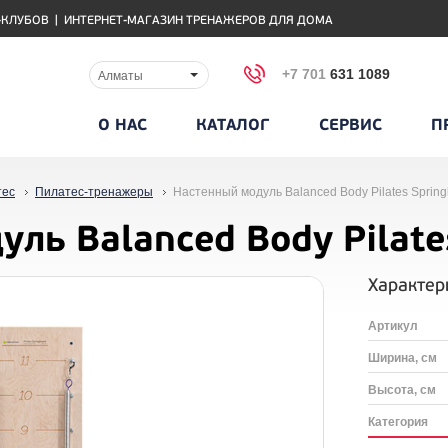
-КЛУБОВ
|
ИНТЕРНЕТ-МАГАЗИН ТРЕНАЖЕРОВ ДЛЯ ДОМА
+7 701
631 1089
Алматы
О НАС
КАТАЛОГ
СЕРВИС
П
тес
Пилатес-тренажеры
Настенный модуль Balanced Body Pilates Sprin
ль Balanced Body Pilate
Характер
Артикул
Ширина, см
Высота, см
Категория