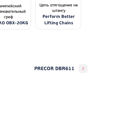
Цепь отягощение на
лимпийский
штангу
вновательный
Perform Better
гриф
KO OBX-20KG
Lifting Chains
PRECOR DBR611