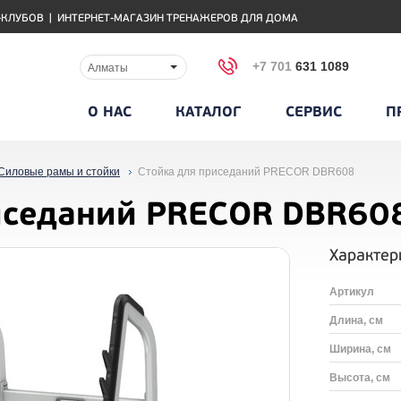
-КЛУБОВ
|
ИНТЕРНЕТ-МАГАЗИН ТРЕНАЖЕРОВ ДЛЯ ДОМА
+7 701
631 1089
Алматы
О НАС
КАТАЛОГ
СЕРВИС
П
Силовые рамы и стойки
Стойка для приседаний PRECOR DBR608
иседаний PRECOR DBR60
Характер
Артикул
Длина, см
Ширина, см
Высота, см