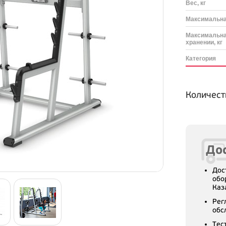
Вес, кг
Максимальная
Максимальна
хранении, кг
Категория
Количест
Дос
Дос
обо
Каз
Рег
обс
Тес