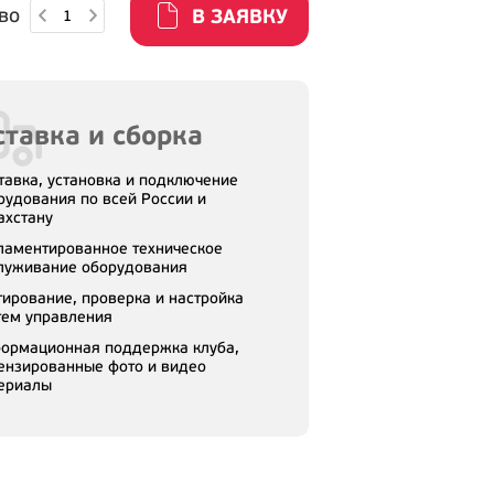
во
В ЗАЯВКУ
тавка и сборка
тавка, установка и подключение
рудования по всей России и
ахстану
ламентированное техническое
луживание оборудования
тирование, проверка и настройка
тем управления
ормационная поддержка клуба,
ензированные фото и видео
ериалы