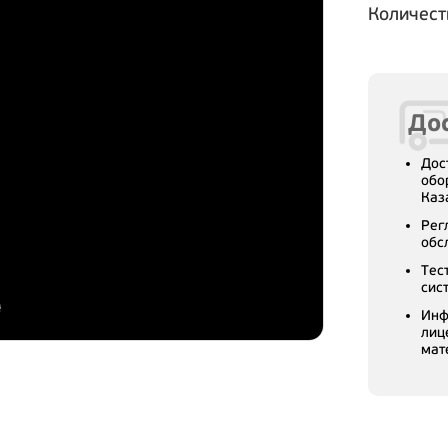
Количест
Дос
Дос
обо
Каз
Рег
обс
Тес
сис
Инф
лиц
мат