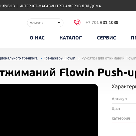
-КЛУБОВ
|
ИНТЕРНЕТ-МАГАЗИН ТРЕНАЖЕРОВ ДЛЯ ДОМА
+7 701
631 1089
Алматы
О НАС
КАТАЛОГ
СЕРВИС
П
ционального тренинга
Тренажеры Flowin
Рукоятки для отжиманий Flowin
отжиманий Flowin Push-u
Характер
Артикул
Цвет
Категория