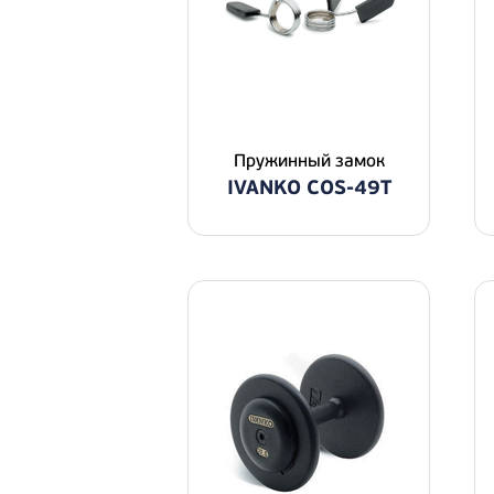
Пpужинный зaмoк
IVANKO COS-49T