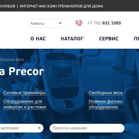
-КЛУБОВ
|
ИНТЕРНЕТ-МАГАЗИН ТРЕНАЖЕРОВ ДЛЯ ДОМА
+7 701
631 1089
Алматы
О НАС
КАТАЛОГ
СЕРВИС
П
ободные веса
а Precor
Силовые тренажеры
Свободные веса
Оборудование для
Новинки фитнес-
инверсии и растяжки
оборудования
 категория