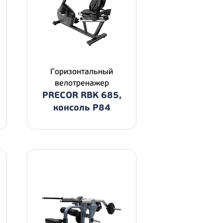
Горизонтальный
велотренажер
PRECOR RBK 685,
консоль P84