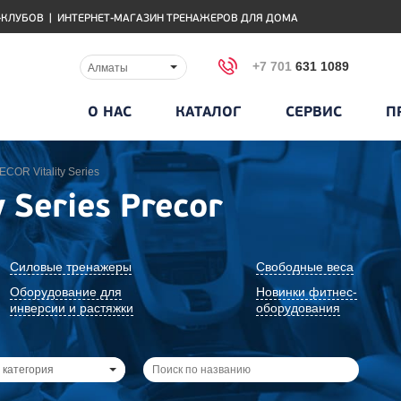
-КЛУБОВ
|
ИНТЕРНЕТ-МАГАЗИН ТРЕНАЖЕРОВ ДЛЯ ДОМА
+7 701
631 1089
Алматы
О НАС
КАТАЛОГ
СЕРВИС
П
COR Vitality Series
 Series Precor
Силовые тренажеры
Свободные веса
Оборудование для
Новинки фитнес-
инверсии и растяжки
оборудования
 категория