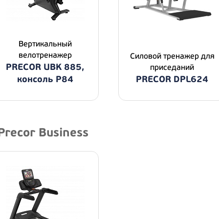
Вертикальный
велотренажер
Силовой тренажер для
PRECOR UBK 885,
приседаний
консоль P84
PRECOR DPL624
Precor Business