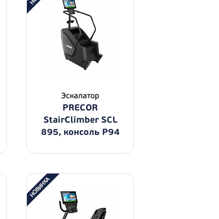
Эскалатор
PRECOR
StairClimber SCL
895, консоль P94