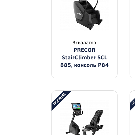
Эскалатор
PRECOR
StairClimber SCL
885, консоль P84